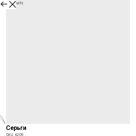
More products
Серьги
SKU:
6209